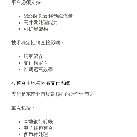
平台必须支持：
Mobile First 移动端流量
高并发处理能力
可扩展架构
技术稳定性将直接影响：
玩家留存
支付稳定性
长期运营效率
4. 整合本地与区域支付系统
支付是东南亚市场最核心的运营环节之一。
重点包括：
本地银行转账
电子钱包整合
多币种处理