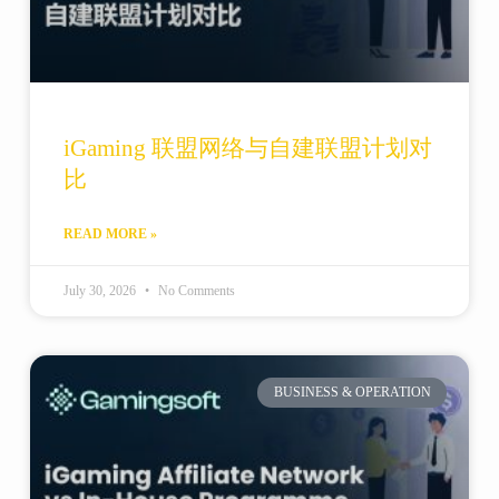
iGaming 联盟网络与自建联盟计划对
比
READ MORE »
July 30, 2026
No Comments
BUSINESS & OPERATION