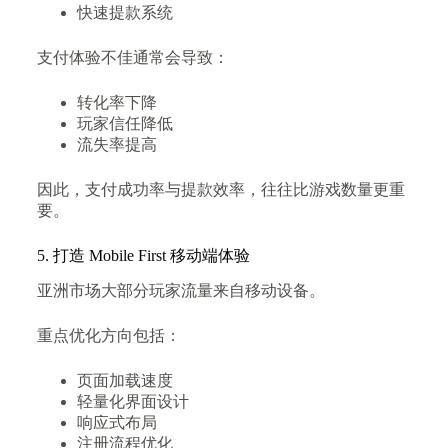
快速提款系统
支付体验不佳通常会导致：
转化率下降
玩家信任降低
流失率提高
因此，支付成功率与提款效率，往往比游戏数量更重
要。
5. 打造 Mobile First 移动端体验
亚洲市场大部分玩家流量来自移动设备。
重点优化方向包括：
页面加载速度
轻量化界面设计
响应式布局
注册流程优化