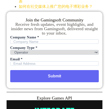
表
如何在社交媒体上推广您的电子博彩业务？
Join the Gamingsoft Community
Receive fresh updates, event highlights, and
insider news from Gamingsoft, delivered straight
to your inbox.
Company Name *
Company Type *
Email *
Explore Games API