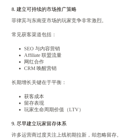
8. 建立可持续的市场推广策略
菲律宾与东南亚市场的玩家竞争非常激烈。
常见获客渠道包括：
SEO 与内容营销
Affiliate 联盟流量
网红合作
CRM 唤醒营销
长期增长关键在于平衡：
获客成本
留存表现
玩家生命周期价值（LTV）
9. 尽早建立玩家留存体系
许多运营商过度关注上线初期拉新，却忽略留存。