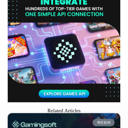
Related Articles
博弈新闻