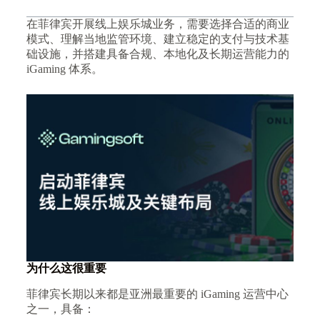
在菲律宾开展线上娱乐城业务，需要选择合适的商业
模式、理解当地监管环境、建立稳定的支付与技术基
础设施，并搭建具备合规、本地化及长期运营能力的
iGaming 体系。
为什么这很重要
菲律宾长期以来都是亚洲最重要的 iGaming 运营中心
之一，具备：