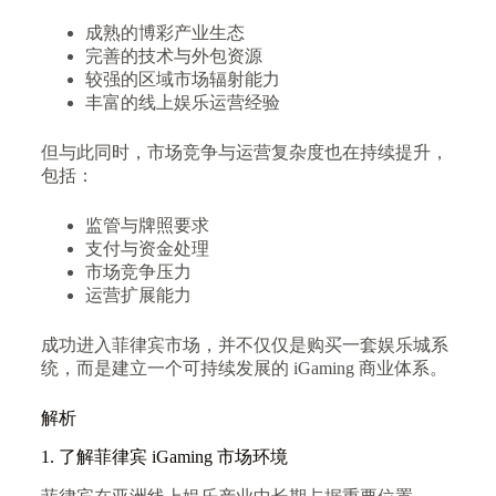
成熟的博彩产业生态
完善的技术与外包资源
较强的区域市场辐射能力
丰富的线上娱乐运营经验
但与此同时，市场竞争与运营复杂度也在持续提升，
包括：
监管与牌照要求
支付与资金处理
市场竞争压力
运营扩展能力
成功进入菲律宾市场，并不仅仅是购买一套娱乐城系
统，而是建立一个可持续发展的 iGaming 商业体系。
解析
1. 了解菲律宾 iGaming 市场环境