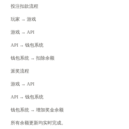
投注扣款流程
玩家 → 游戏
游戏 → API
API → 钱包系统
钱包系统 → 扣除余额
派奖流程
游戏 → API
API → 钱包系统
钱包系统 → 增加奖金余额
所有余额更新均实时完成。