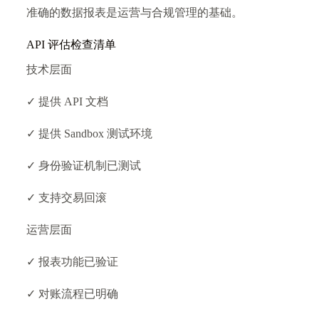
准确的数据报表是运营与合规管理的基础。
API 评估检查清单
技术层面
✓ 提供 API 文档
✓ 提供 Sandbox 测试环境
✓ 身份验证机制已测试
✓ 支持交易回滚
运营层面
✓ 报表功能已验证
✓ 对账流程已明确