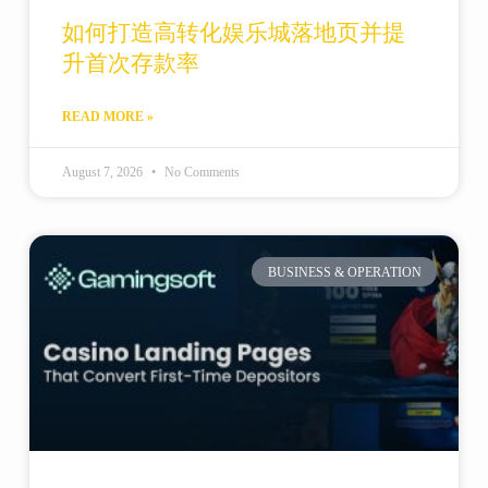
如何打造高转化娱乐城落地页并提
升首次存款率
READ MORE »
August 7, 2026
No Comments
BUSINESS & OPERATION