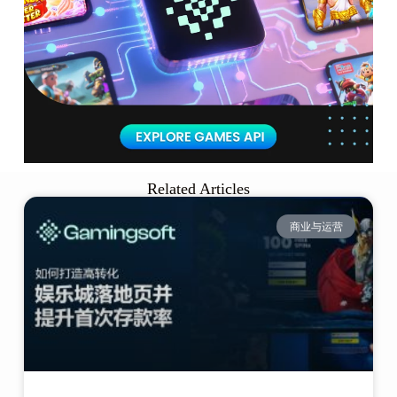
Related Articles
商业与运营