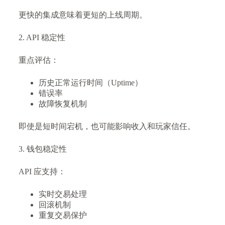
更快的集成意味着更短的上线周期。
2. API 稳定性
重点评估：
历史正常运行时间（Uptime）
错误率
故障恢复机制
即使是短时间宕机，也可能影响收入和玩家信任。
3. 钱包稳定性
API 应支持：
实时交易处理
回滚机制
重复交易保护