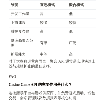
维度
直连模式
聚合模式
开发工作量
高
低
上市速度
较慢
较快
维护复杂度
高
低
供应商覆盖范
有限
广泛
围
扩展能力
中等
高
对于大多数运营商而言，聚合 API 通常是实现快速上
线与规模扩张的最佳选择。
FAQ
Casino Game API 的主要作用是什么？
连接赌场平台与游戏供应商，并负责游戏启动、钱包
交易、会话管理以及数据报表等核心功能。