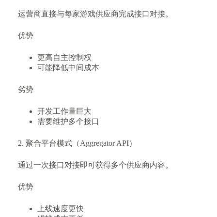
运营商直接与每家游戏供应商完成接口对接。
优势
更高自主控制权
可能降低中间成本
劣势
开发工作量巨大
需要维护多个接口
2. 聚合平台模式（Aggregator API）
通过一次接口对接即可获得多个供应商内容。
优势
上线速度更快