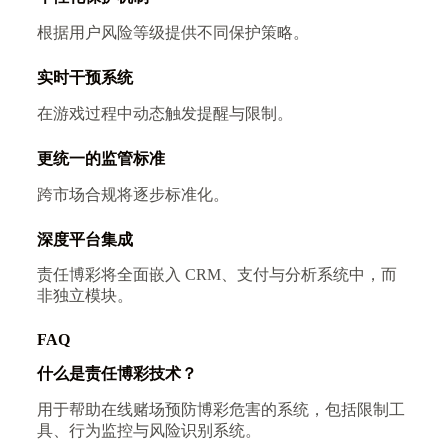
根据用户风险等级提供不同保护策略。
实时干预系统
在游戏过程中动态触发提醒与限制。
更统一的监管标准
跨市场合规将逐步标准化。
深度平台集成
责任博彩将全面嵌入 CRM、支付与分析系统中，而
非独立模块。
FAQ
什么是责任博彩技术？
用于帮助在线赌场预防博彩危害的系统，包括限制工
具、行为监控与风险识别系统。