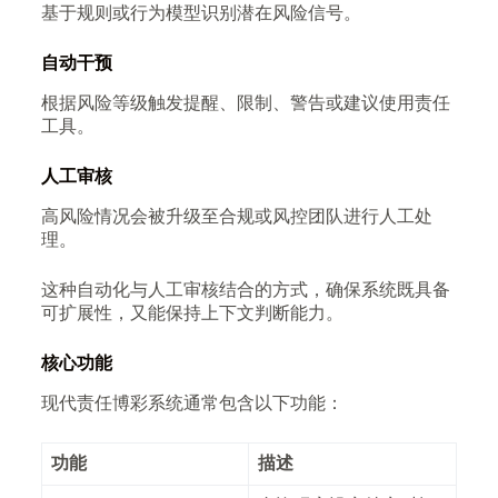
基于规则或行为模型识别潜在风险信号。
自动干预
根据风险等级触发提醒、限制、警告或建议使用责任
工具。
人工审核
高风险情况会被升级至合规或风控团队进行人工处
理。
这种自动化与人工审核结合的方式，确保系统既具备
可扩展性，又能保持上下文判断能力。
核心功能
现代责任博彩系统通常包含以下功能：
功能
描述