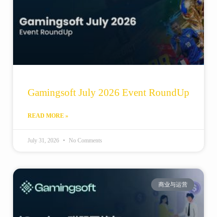
Gamingsoft July 2026 Event RoundUp
READ MORE »
July 31, 2026
No Comments
商业与运营