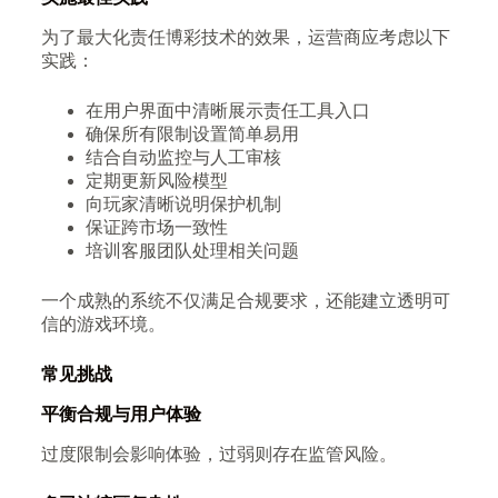
为了最大化责任博彩技术的效果，运营商应考虑以下
实践：
在用户界面中清晰展示责任工具入口
确保所有限制设置简单易用
结合自动监控与人工审核
定期更新风险模型
向玩家清晰说明保护机制
保证跨市场一致性
培训客服团队处理相关问题
一个成熟的系统不仅满足合规要求，还能建立透明可
信的游戏环境。
常见挑战
平衡合规与用户体验
过度限制会影响体验，过弱则存在监管风险。