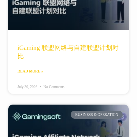
iGaming 联盟网络与自建联盟计划对
比
READ MORE »
July 30, 2026
No Comments
BUSINESS & OPERATION