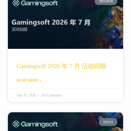
博弈新闻
Gamingsoft 2026 年 7 月 活动回顾
READ MORE »
July 31, 2026
No Comments
NEWS