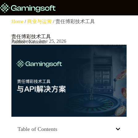
Home
/
商业与运营
/ 责任博彩技术工具
责任博彩技术工具
Published at : June 25, 2026
Author : Kenneth
Table of Contents