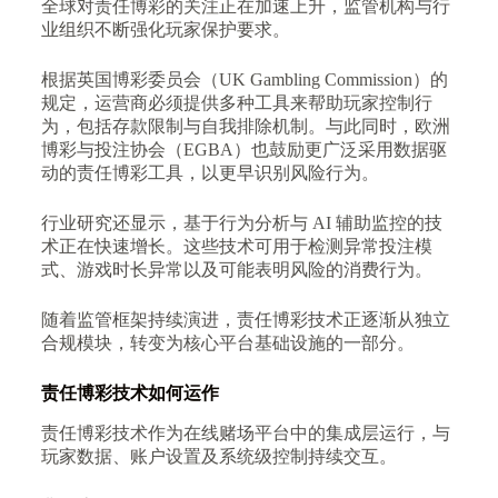
全球对责任博彩的关注正在加速上升，监管机构与行
业组织不断强化玩家保护要求。
根据英国博彩委员会（UK Gambling Commission）的
规定，运营商必须提供多种工具来帮助玩家控制行
为，包括存款限制与自我排除机制。与此同时，欧洲
博彩与投注协会（EGBA）也鼓励更广泛采用数据驱
动的责任博彩工具，以更早识别风险行为。
行业研究还显示，基于行为分析与 AI 辅助监控的技
术正在快速增长。这些技术可用于检测异常投注模
式、游戏时长异常以及可能表明风险的消费行为。
随着监管框架持续演进，责任博彩技术正逐渐从独立
合规模块，转变为核心平台基础设施的一部分。
责任博彩技术如何运作
责任博彩技术作为在线赌场平台中的集成层运行，与
玩家数据、账户设置及系统级控制持续交互。