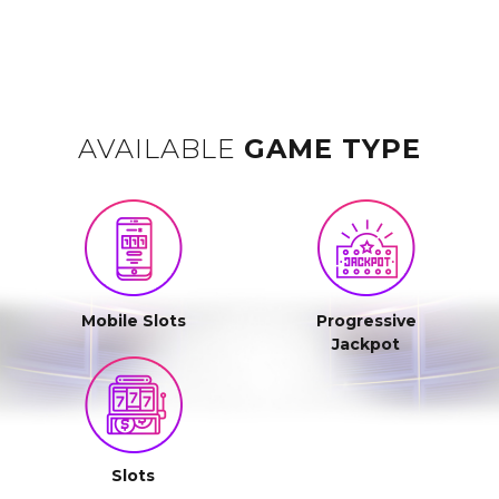
AVAILABLE
GAME TYPE
Mobile Slots
Progressive
Jackpot
Slots