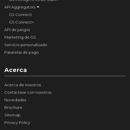
API Aggregators
GS Connect
GS Connect+
API de juegos
Marketing de GS
Servicio personalizado
Pasarelas de pago
Acerca
Acerca de nosotros
Contáctese con nosotros
Novedades
Brochure
Sitemap
Privacy Policy