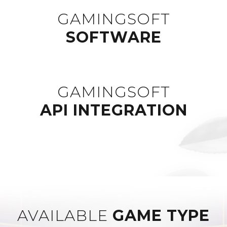
GAMINGSOFT
SOFTWARE
GAMINGSOFT
API INTEGRATION
AVAILABLE
GAME TYPE