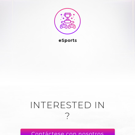
eSports
INTERESTED IN
?
Contáctese con nosotros