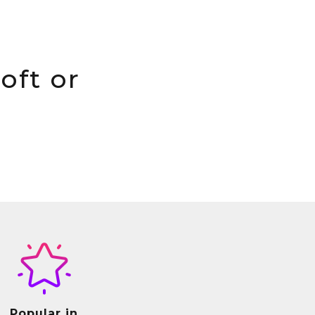
oft or
Popular in