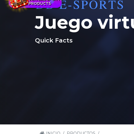
PRODUCTS
Juego virt
Quick Facts
INICIO
PRODUCTOS