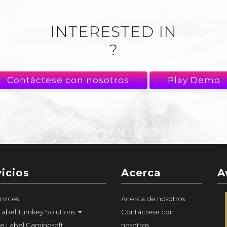
INTERESTED IN
?
Contáctese con nosotros
Play Demo
vicios
Acerca
A
rvices
Acerca de nosotros
Label Turnkey Solutions
Contáctese con
e Label Gamingsoft
nosotros