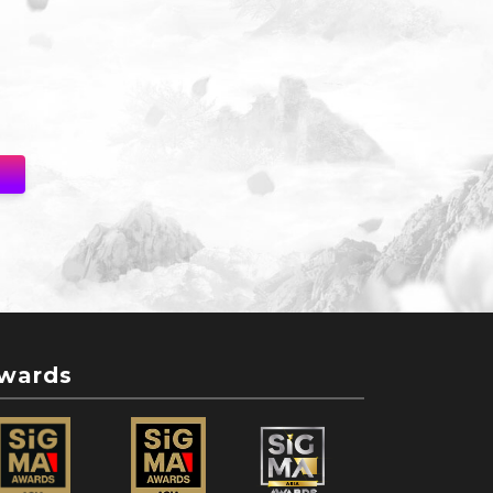
wards