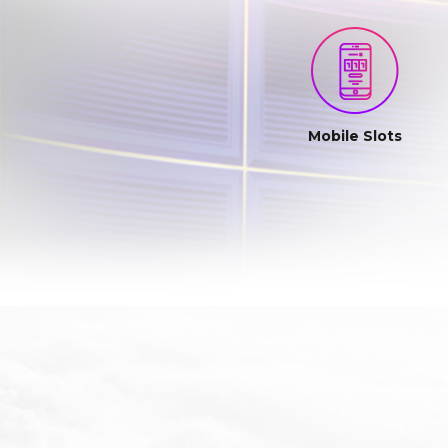
Mobile Slots