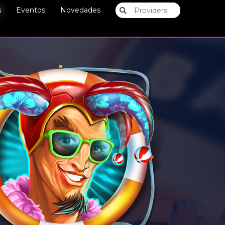
s
Eventos
Novedades