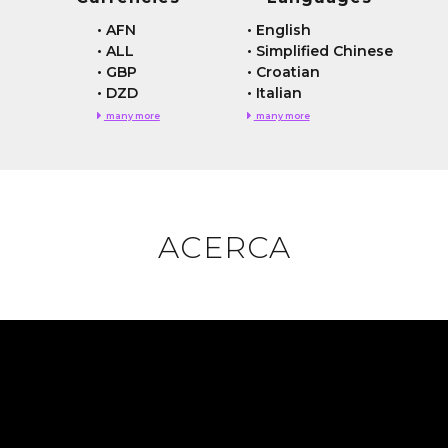
•
AFN
•
English
•
ALL
•
Simplified Chinese
•
GBP
•
Croatian
•
DZD
•
Italian
many more
many more
ACERCA