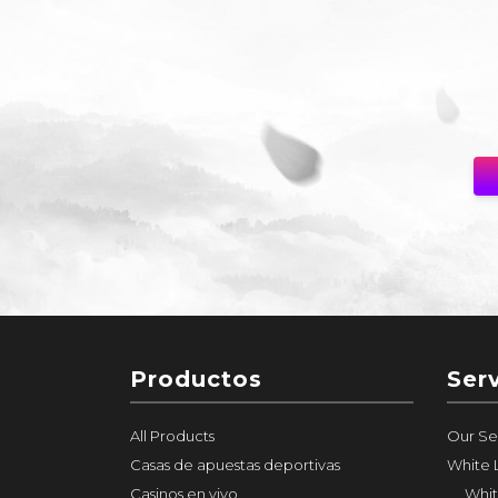
Productos
Ser
All Products
Our Se
Casas de apuestas deportivas
White 
Casinos en vivo
Whit