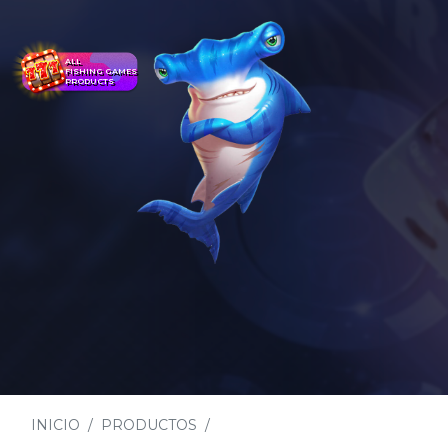
ALL
FISHING GAMES
PRODUCTS
INICIO
PRODUCTOS