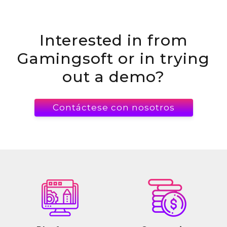
Interested in
from
Gamingsoft or in trying
out a demo?
Contáctese con nosotros