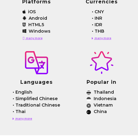
Platforms
Currencies
iOS
•
CNY
Android
•
INR
HTML5
•
IDR
Windows
•
THB
many more
many more
Languages
Popular in
•
English
Thailand
•
Simplified Chinese
Indonesia
•
Traditional Chinese
Vietnam
•
Thai
China
many more