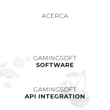
ACERCA
GAMINGSOFT
SOFTWARE
GAMINGSOFT
API INTEGRATION