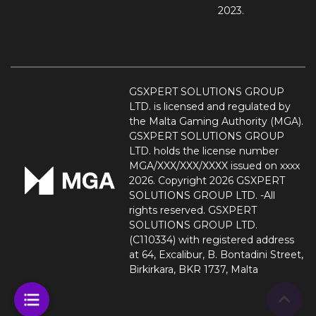
2023.
GSXPERT SOLUTIONS GROUP
LTD. is licensed and regulated by
the Malta Gaming Authority (MGA).
GSXPERT SOLUTIONS GROUP
LTD. holds the license number
MGA/XXX/XXX/XXXX issued on xxxx
2026. Copyright 2026 GSXPERT
SOLUTIONS GROUP LTD. -All
rights reserved. GSXPERT
SOLUTIONS GROUP LTD.
(C110334) with registered address
at 64, Excalibur, B. Bontadini Street,
Birkirkara, BKR 1737, Malta