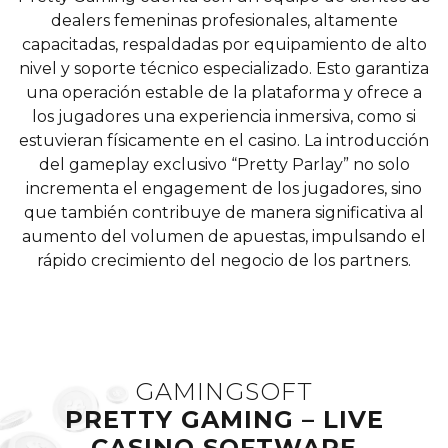
dealers femeninas profesionales, altamente
capacitadas, respaldadas por equipamiento de alto
nivel y soporte técnico especializado. Esto garantiza
una operación estable de la plataforma y ofrece a
los jugadores una experiencia inmersiva, como si
estuvieran físicamente en el casino. La introducción
del gameplay exclusivo “Pretty Parlay” no solo
incrementa el engagement de los jugadores, sino
que también contribuye de manera significativa al
aumento del volumen de apuestas, impulsando el
rápido crecimiento del negocio de los partners.
GAMINGSOFT
PRETTY GAMING – LIVE
CASINO SOFTWARE