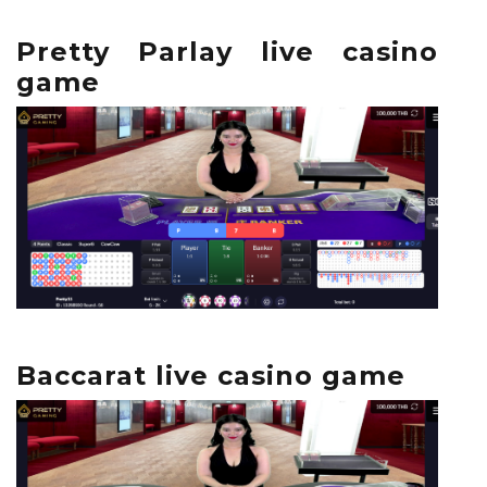
Pretty Parlay live casino
game
Baccarat live casino game