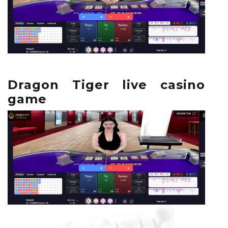
Dragon Tiger live casino
game