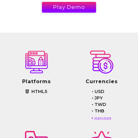
Play Demo
Platforms
Currencies
HTML5
•
USD
•
JPY
•
TWD
•
THB
many more