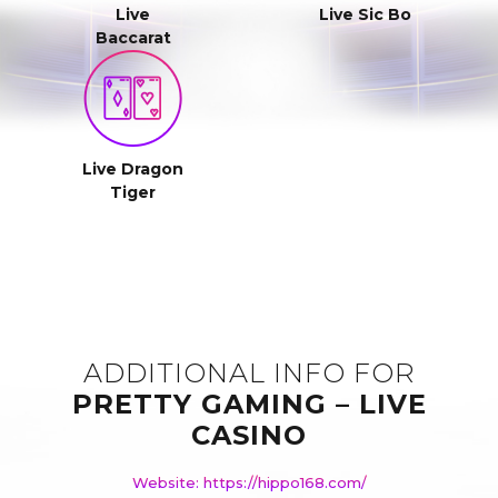
Live
Live Sic Bo
Baccarat
Live Dragon
Tiger
ADDITIONAL INFO FOR
PRETTY GAMING – LIVE
CASINO
Website: https://hippo168.com/