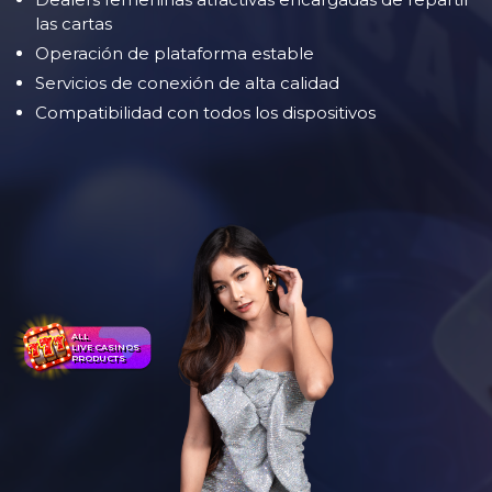
las cartas
Operación de plataforma estable
Servicios de conexión de alta calidad
Compatibilidad con todos los dispositivos
ALL
LIVE CASINOS
PRODUCTS