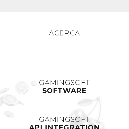
ACERCA
GAMINGSOFT
SOFTWARE
GAMINGSOFT
API INTEGRATION