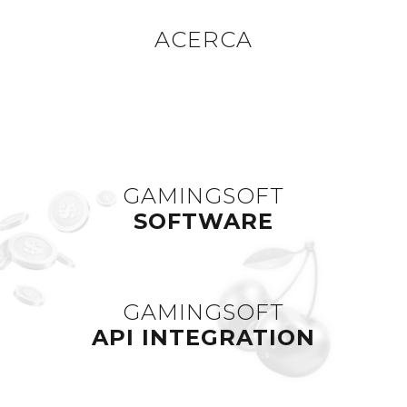
ACERCA
GAMINGSOFT
SOFTWARE
GAMINGSOFT
API INTEGRATION