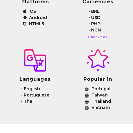
Platforms
Currencies
iOS
•
BRL
Android
•
USD
HTML5
•
PHP
•
NGN
many more
Languages
Popular in
•
English
Portugal
•
Portuguese
Taiwan
•
Thai
Thailand
Vietnam