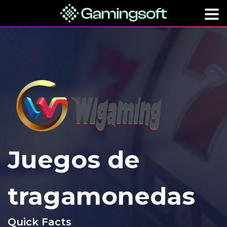
Juegos de
tragamonedas
Quick Facts