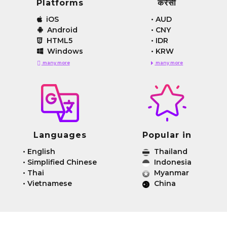
Platforms
करेंसी
iOS
•
AUD
Android
•
CNY
HTML5
•
IDR
Windows
•
KRW
many more
many more
Languages
Popular in
•
English
Thailand
•
Simplified Chinese
Indonesia
•
Thai
Myanmar
•
Vietnamese
China