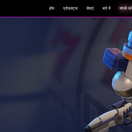
होम
प्रोडक्ट्स
सेवाएं
बारे में
संपर्क करे