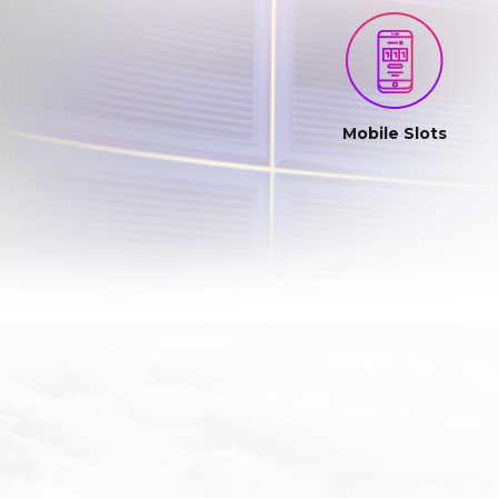
Mobile Slots