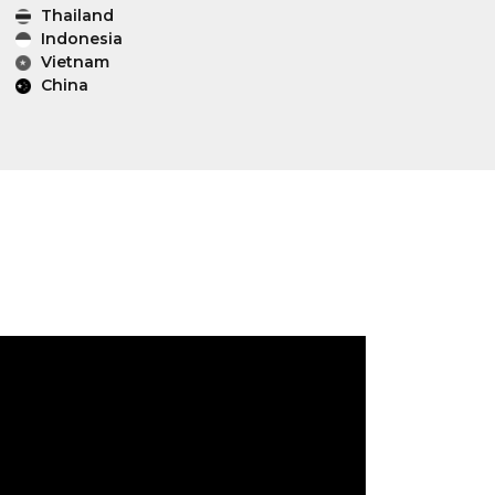
Thailand
Indonesia
Vietnam
China