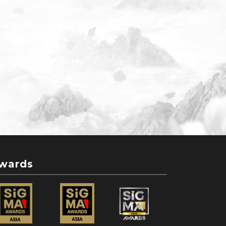
wards