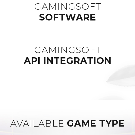
GAMINGSOFT
SOFTWARE
GAMINGSOFT
API INTEGRATION
AVAILABLE
GAME TYPE