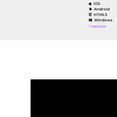
iOS
Android
HTML5
Windows
many more