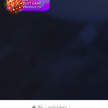
SLOT GAME
PRODUCTS
အိမ်
ထုတ်ကုန်များ