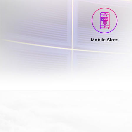
Mobile Slots