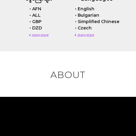
•
AFN
•
English
•
ALL
•
Bulgarian
•
GBP
•
Simplified Chinese
•
DZD
•
Czech
many more
many more
ABOUT