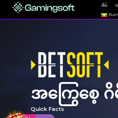
အိမ်
ထ
Burm
အကြွေစေ့ ဂိမ
Quick Facts
ALL