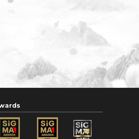
wards