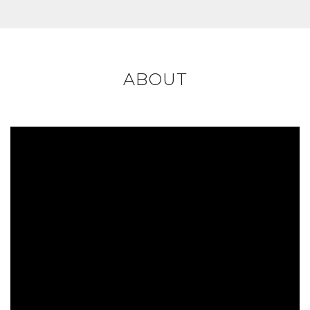
ABOUT