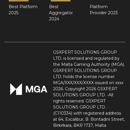
Best Platform
Best
Platform
2025
Aggregator
Provider 2023
2024
GSXPERT SOLUTIONS GROUP
LTD. is licensed and regulated by
the Malta Gaming Authority (MGA).
GSXPERT SOLUTIONS GROUP
LTD. holds the license number
MGA/XXX/XXX/XXXX issued on xxxx
2026. Copyright 2026 GSXPERT
SOLUTIONS GROUP LTD. -All
rights reserved. GSXPERT
SOLUTIONS GROUP LTD.
(C110334) with registered address
at 64, Excalibur, B. Bontadini Street,
Birkirkara, BKR 1737, Malta