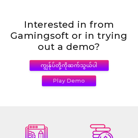
Interested in
from
Gamingsoft or in trying
out a demo?
ကျွန်ုပ်တို့ကိုဆက်သွယ်ပါ
Play Demo