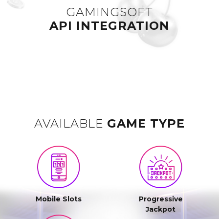
GAMINGSOFT
API INTEGRATION
AVAILABLE
GAME TYPE
Mobile Slots
Progressive
Jackpot