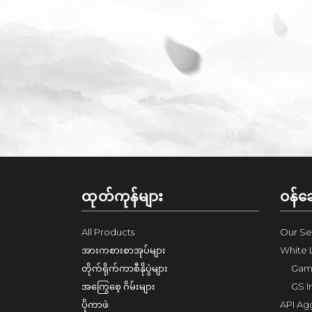
ထုတ်ကုန်များ
ဝန်ဆေ
All Products
Our Se
အားကစားစာအုပ်များ
White 
တိုက်ရိုက်ကာစီနိုပွဲများ
Gami
အကြွေစေ့ ဂိမ်းများ
GS I
ပိုကာဖဲ
API Ag