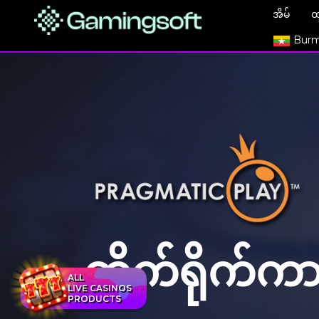
အိမ်
ထ
Burm
တိုက်ရိုက်ကာစီ
ALL
LIVE CASINOS
PRODUCTS