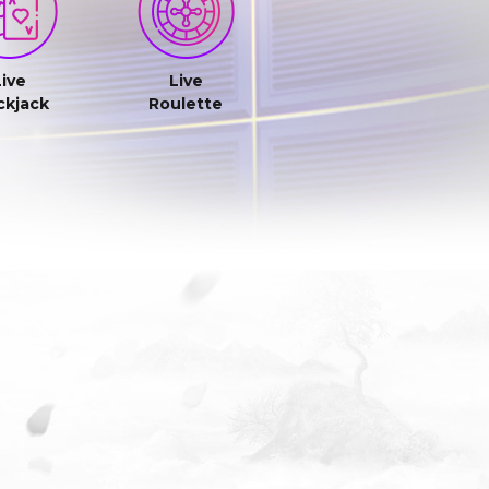
Live
Live
ckjack
Roulette