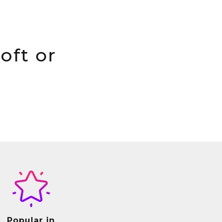
oft or
Popular in