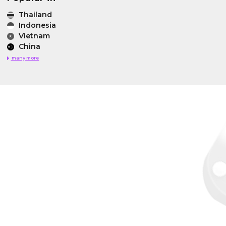
Thailand
Indonesia
Vietnam
China
many more