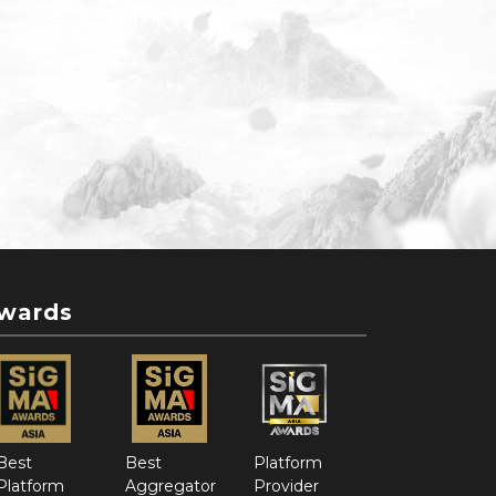
wards
Best
Best
Platform
Platform
Aggregator
Provider