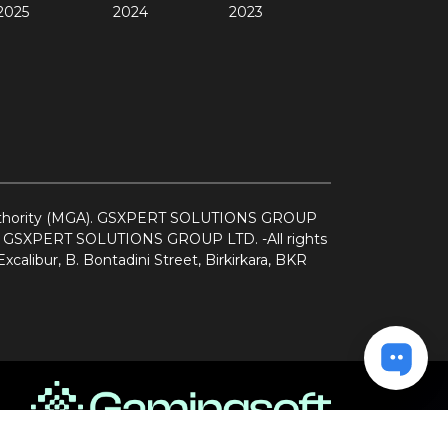
2025
2024
2023
Authority (MGA). GSXPERT SOLUTIONS GROUP
26 GSXPERT SOLUTIONS GROUP LTD. -All rights
libur, B. Bontadini Street, Birkirkara, BKR