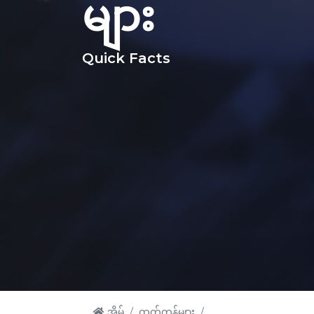
များ
Quick Facts
အိမ်
ထုတ်ကုန်များ