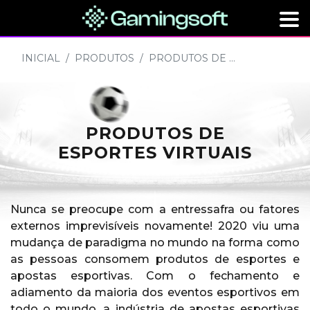
INICIAL
PRODUTOS
PRODUTOS DE ...
PRODUTOS DE
ESPORTES VIRTUAIS
Nunca se preocupe com a entressafra ou fatores
externos imprevisíveis novamente! 2020 viu uma
mudança de paradigma no mundo na forma como
as pessoas consomem produtos de esportes e
apostas esportivas. Com o fechamento e
adiamento da maioria dos eventos esportivos em
todo o mundo, a indústria de apostas esportivas