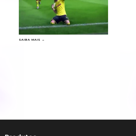
SAIBA MAIS →
WBET
2
E-FIGHTING GAMES
PLAYTECH
3
VIRTUAL HORSE RACING