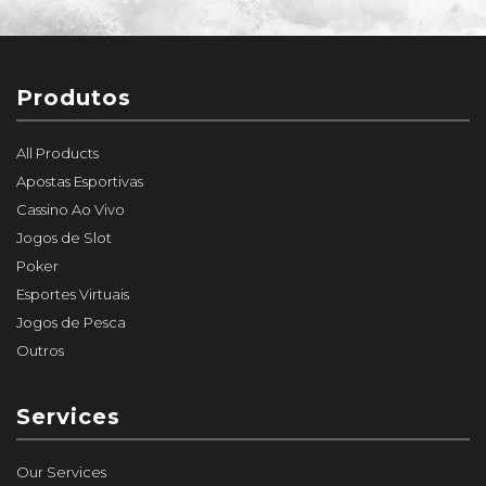
Produtos
All Products
Apostas Esportivas
Cassino Ao Vivo
Jogos de Slot
Poker
Esportes Virtuais
Jogos de Pesca
Outros
Services
Our Services