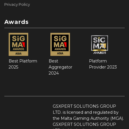
Privacy Policy
Awards
Best Platform
Best
Platform
2025
Aggregator
Provider 2023
2024
GSXPERT SOLUTIONS GROUP
LTD. is licensed and regulated by
the Malta Gaming Authority (MGA).
GSXPERT SOLUTIONS GROUP