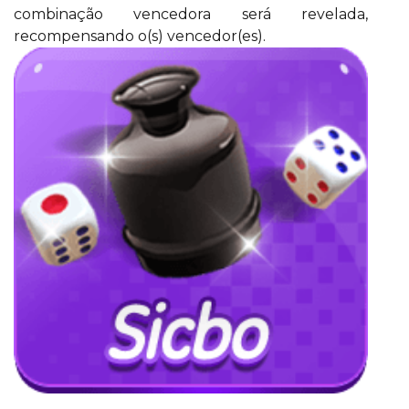
combinação vencedora será revelada,
recompensando o(s) vencedor(es).