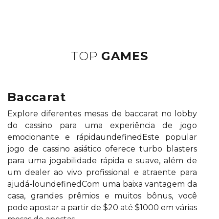
TOP
GAMES
Baccarat
Explore diferentes mesas de baccarat no lobby
do cassino para uma experiência de jogo
emocionante e rápidaundefinedEste popular
jogo de cassino asiático oferece turbo blasters
para uma jogabilidade rápida e suave, além de
um dealer ao vivo profissional e atraente para
ajudá-loundefinedCom uma baixa vantagem da
casa, grandes prêmios e muitos bônus, você
pode apostar a partir de $20 até $1000 em várias