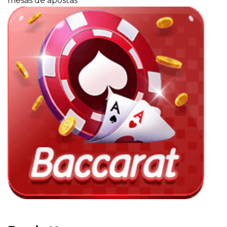
mesas de apostas