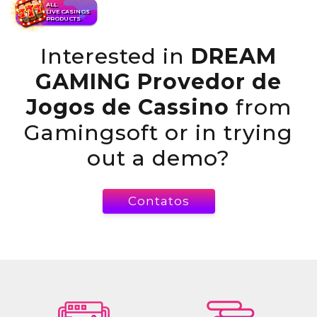
ALL
LIVE CASINOS
PRODUCTS
Interested in
DREAM
GAMING Provedor de
Jogos de Cassino
from
Gamingsoft or in trying
out a demo?
Contatos