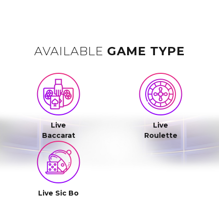
AVAILABLE
GAME TYPE
Live
Live
Baccarat
Roulette
Live Sic Bo