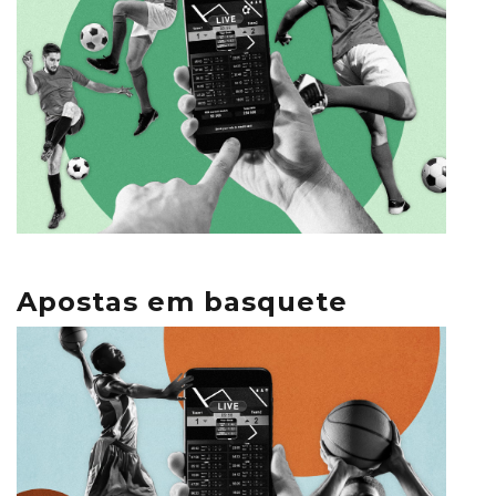
Apostas em basquete