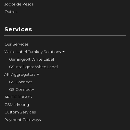
Jogos de Pesca
Outros
Services
Our Services
White Label Turnkey Solutions
Gamingsoft White Label
GS Intelligent White Label
API Aggregators
GS Connect
GS Connect+
API DE JOGOS
GSMarketing
Custom Services
Payment Gateways