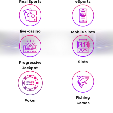
Real Sports
eSports
live-casino
Mobile Slots
Slots
Progressive
Jackpot
Fishing
Poker
Games