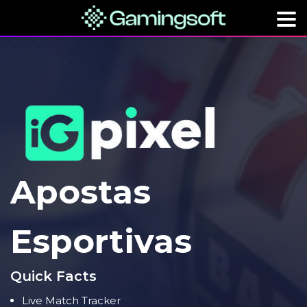
Apostas
Esportivas
Quick Facts
Live Match Tracker