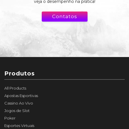
veja o desempenho na prática!
Contatos
Produtos
All Products
Apostas Esportivas
Cassino Ao Vivo
Jogos de Slot
Poker
Esportes Virtuais