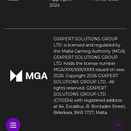
2024
GSXPERT SOLUTIONS GROUP
LTD. is licensed and regulated by
the Malta Gaming Authority (MGA).
GSXPERT SOLUTIONS GROUP
LTD. holds the license number
MGA/XXX/XXX/XXXX issued on xxxx
2026. Copyright 2026 GSXPERT
SOLUTIONS GROUP LTD. -All
rights reserved. GSXPERT
SOLUTIONS GROUP LTD.
(C110334) with registered address
at 64, Excalibur, B. Bontadini Street,
Birkirkara, BKR 1737, Malta