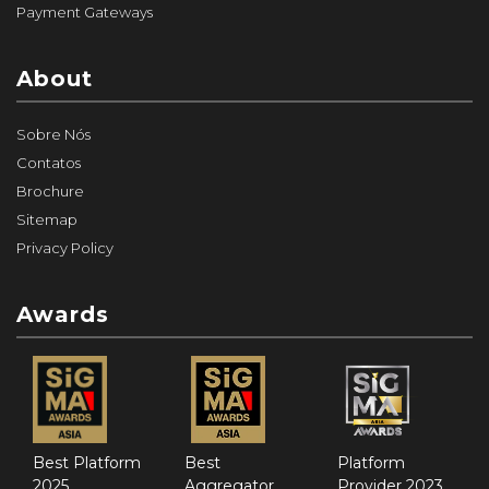
Payment Gateways
About
Sobre Nós
Contatos
Brochure
Sitemap
Privacy Policy
Awards
Best Platform
Best
Platform
2025
Aggregator
Provider 2023