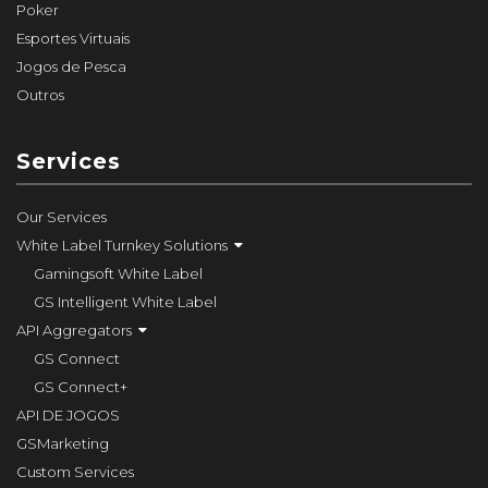
Poker
Esportes Virtuais
Jogos de Pesca
Outros
Services
Our Services
White Label Turnkey Solutions
Gamingsoft White Label
GS Intelligent White Label
API Aggregators
GS Connect
GS Connect+
API DE JOGOS
GSMarketing
Custom Services