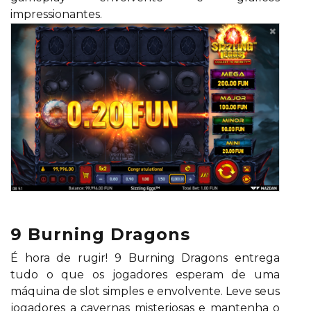
impressionantes.
9 Burning Dragons
É hora de rugir! 9 Burning Dragons entrega
tudo o que os jogadores esperam de uma
máquina de slot simples e envolvente. Leve seus
jogadores a cavernas misteriosas e mantenha o