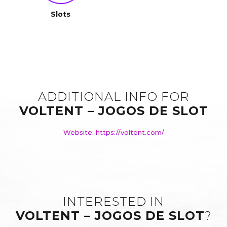
Slots
ADDITIONAL INFO FOR
VOLTENT – JOGOS DE SLOT
Website: https://voltent.com/
INTERESTED IN
VOLTENT – JOGOS DE SLOT
?