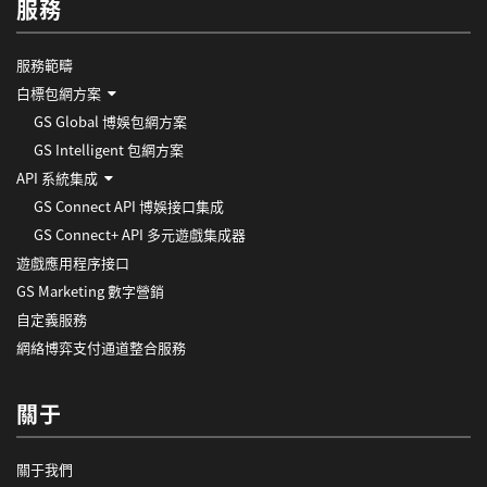
服務
服務範疇
白標包網方案
GS Global 博娛包網方案
GS Intelligent 包網方案
API 系統集成
GS Connect API 博娛接口集成
GS Connect+ API 多元遊戲集成器
遊戲應用程序接口
GS Marketing 數字營銷
自定義服務
網絡博弈支付通道整合服務
關于
關于我們