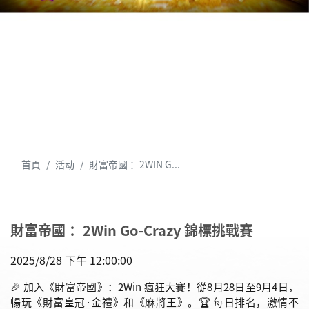
首頁
活动
財富帝國 ：2WIN G...
財富帝國 ：2Win Go-Crazy 錦標挑戰賽
2025/8/28 下午 12:00:00
🎉 加入《財富帝國》：2Win 瘋狂大賽！從8月28日至9月4日，
暢玩《財富皇冠·金禮》和《麻將王》。🏆 每日排名，激情不