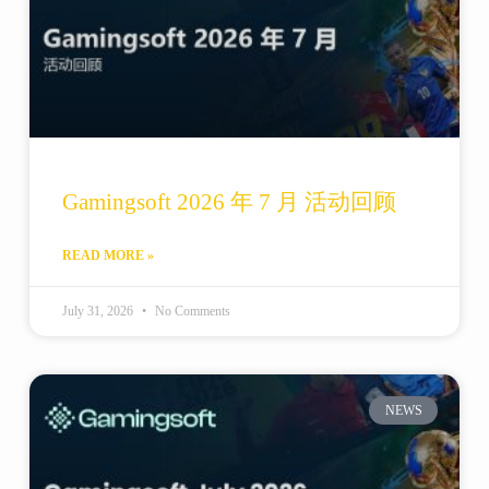
Gamingsoft 2026 年 7 月 活动回顾
READ MORE »
July 31, 2026
No Comments
NEWS