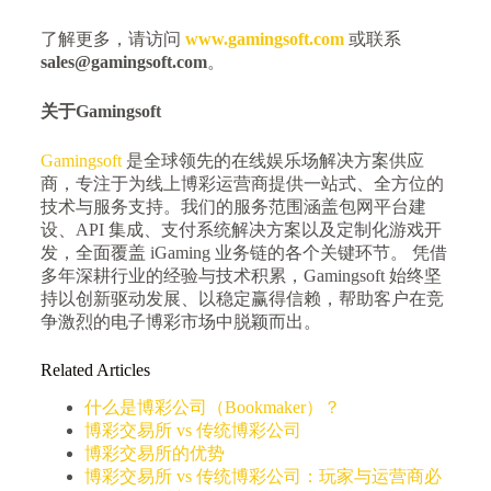
了解更多，请访问
www.gamingsoft.com
或联系
sales@gamingsoft.com
。
关于Gamingsoft
Gamingsoft
是全球领先的在线娱乐场解决方案供应
商，专注于为线上博彩运营商提供一站式、全方位的
技术与服务支持。我们的服务范围涵盖包网平台建
设、API 集成、支付系统解决方案以及定制化游戏开
发，全面覆盖 iGaming 业务链的各个关键环节。 凭借
多年深耕行业的经验与技术积累，Gamingsoft 始终坚
持以创新驱动发展、以稳定赢得信赖，帮助客户在竞
争激烈的电子博彩市场中脱颖而出。
Related Articles
什么是博彩公司（Bookmaker）？
博彩交易所 vs 传统博彩公司
博彩交易所的优势
博彩交易所 vs 传统博彩公司：玩家与运营商必