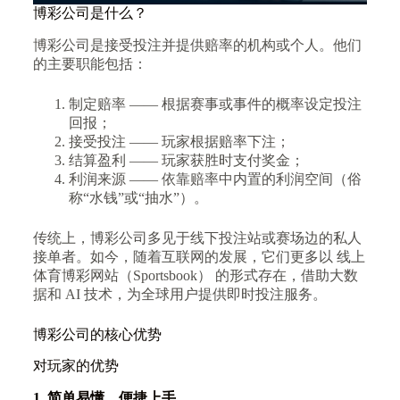
博彩公司是什么？
博彩公司是接受投注并提供赔率的机构或个人。他们
的主要职能包括：
制定赔率 —— 根据赛事或事件的概率设定投注
回报；
接受投注 —— 玩家根据赔率下注；
结算盈利 —— 玩家获胜时支付奖金；
利润来源 —— 依靠赔率中内置的利润空间（俗
称“水钱”或“抽水”）。
传统上，博彩公司多见于线下投注站或赛场边的私人
接单者。如今，随着互联网的发展，它们更多以 线上
体育博彩网站（Sportsbook） 的形式存在，借助大数
据和 AI 技术，为全球用户提供即时投注服务。
博彩公司的核心优势
对玩家的优势
1. 简单易懂，便捷上手