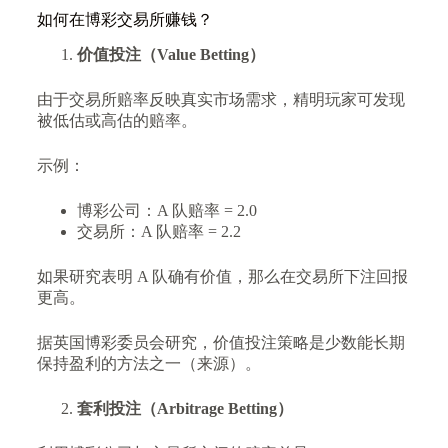
如何在博彩交易所赚钱？
价值投注（Value Betting）
由于交易所赔率反映真实市场需求，精明玩家可发现
被低估或高估的赔率。
示例：
博彩公司：A 队赔率 = 2.0
交易所：A 队赔率 = 2.2
如果研究表明 A 队确有价值，那么在交易所下注回报
更高。
据英国博彩委员会研究，价值投注策略是少数能长期
保持盈利的方法之一（来源）。
套利投注（Arbitrage Betting）