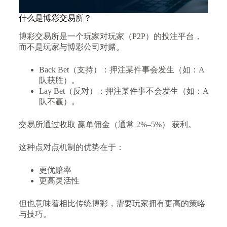
什么是博彩交易所？
博彩交易所是一个玩家对玩家（P2P）的投注平台，
而不是玩家与博彩公司对赌。
Back Bet（支持）：押注某件事会发生（如：A
队获胜）。
Lay Bet（反对）：押注某件事不会发生（如：A
队不赢）。
交易所通过收取 赢单佣金（通常 2%–5%） 获利。
这种点对点机制的优势在于：
更优赔率
更高灵活性
但也意味着相比传统博彩，需要玩家拥有更高的策略
与技巧。