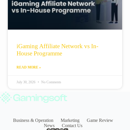
iGaming Affiliate Network vs In-
House Programme
READ MORE »
July 30, 2026
No Comments
Business & Operation
Marketing
Game Review
News
Contact Us