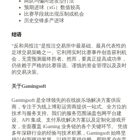
两队均偏向进攻型打法
预期进球（xG）数值较高
比赛早段就出现压制或机会
历史交锋多产进球
结语
“反和局投注”是投注交易所中最基础、最具代表性的
足球交易策略之一。它利用实时比赛事件创造获利机
会，无需预测最终胜者。然而，要真正提高成功率，
仍依赖于严格的比赛筛选、谨慎的资金管理以及及时
的交易决策。
关于Gamingsoft
Gamingsoft 是全球领先的在线娱乐场解决方案供应
商，专注于为线上博彩运营商提供一站式、全方位的
技术与服务支持。我们的服务范围涵盖包网平台建
设、API 集成、支付系统解决方案以及定制化游戏开
发，全面覆盖 iGaming 业务链的各个关键环节。 凭借
多年深耕行业的经验与技术积累，Gamingsoft 始终坚
持以创新驱动发展、以稳定赢得信赖，帮助客户在竞