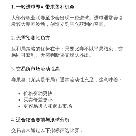
1. 一粒进球即可带来盈利机会
大部分职业联赛至少会出现一粒进球。进球通常会引
发较大赔率波动，创造立刻平仓获利的空间。
2. 无需预测胜负方
反和局策略的优势在于：只要比赛不以平局结束，交
易即可获利。无需判断哪支球队胜出。
3. 交易所市场流动性高
赛果盘（尤其是平局）通常流动性充足，这意味着：
价格变动更快
买卖价差更小
更容易进入和退出市场
4. 适合结合赛前与滚球分析
交易者常通过以下指标筛选比赛：