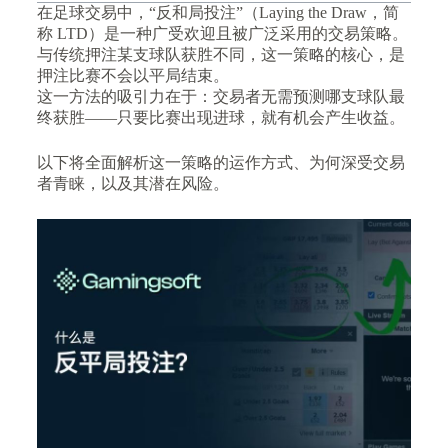
在足球交易中，“反和局投注”（Laying the Draw，简
称 LTD）是一种广受欢迎且被广泛采用的交易策略。
与传统押注某支球队获胜不同，这一策略的核心，是
押注比赛不会以平局结束。
这一方法的吸引力在于：交易者无需预测哪支球队最
终获胜——只要比赛出现进球，就有机会产生收益。
以下将全面解析这一策略的运作方式、为何深受交易
者青睐，以及其潜在风险。