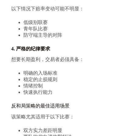
以下情况下赔率变动可能不明显：
低级别联赛
青年队比赛
防守端主导的对阵
4. 严格的纪律要求
想要长期盈利，交易者必须具备：
明确的入场标准
稳定的止损规则
情绪控制
快速执行能力
反和局策略的最佳适用场景
该策略尤其适用于以下比赛：
双方实力差距明显