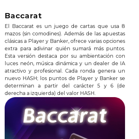
Baccarat
El Baccarat es un juego de cartas que usa 8
mazos (sin comodines). Además de las apuestas
clásicas a Player y Banker, ofrece varias opciones
extra para adivinar quién sumará más puntos.
Esta versión destaca por su ambientación con
luces neón, música dinámica y un dealer de IA
atractivo y profesional. Cada ronda genera un
nuevo HASH; los puntos de Player y Banker se
determinan a partir del carácter 5 y 6 (de
derecha a izquierda) del valor HASH.