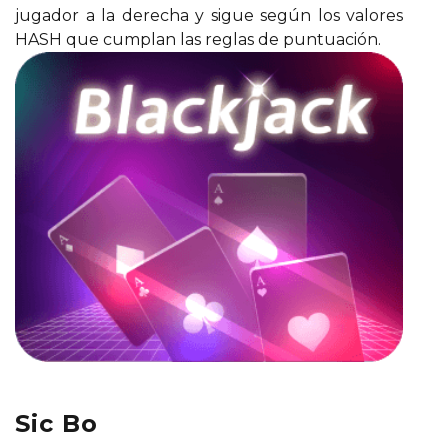
jugador a la derecha y sigue según los valores
HASH que cumplan las reglas de puntuación.
Sic Bo