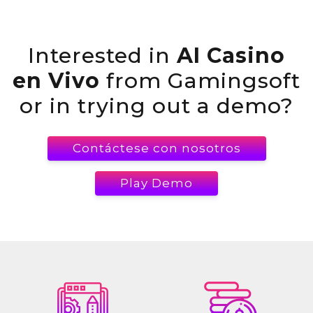
Interested in
AI Casino
en Vivo
from Gamingsoft
or in trying out a demo?
Contáctese con nosotros
Play Demo