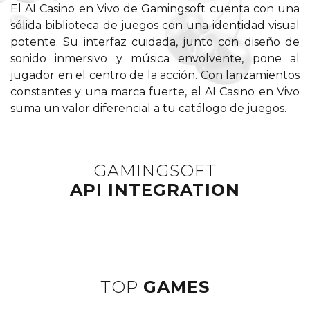
El AI Casino en Vivo de Gamingsoft cuenta con una
sólida biblioteca de juegos con una identidad visual
potente. Su interfaz cuidada, junto con diseño de
sonido inmersivo y música envolvente, pone al
jugador en el centro de la acción. Con lanzamientos
constantes y una marca fuerte, el AI Casino en Vivo
suma un valor diferencial a tu catálogo de juegos.
GAMINGSOFT
API INTEGRATION
TOP
GAMES