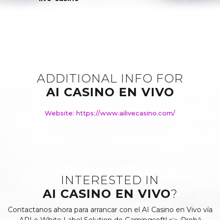
ADDITIONAL INFO FOR
AI CASINO EN VIVO
Website: https://www.ailivecasino.com/
INTERESTED IN
AI CASINO EN VIVO
?
Contactanos ahora para arrancar con el AI Casino en Vivo vía