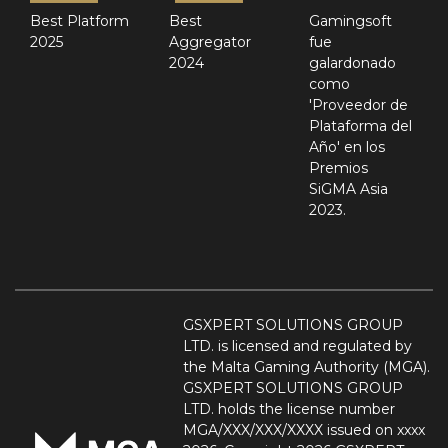
Best Platform
Best
Gamingsoft
2025
Aggregator
fue
2024
galardonado
como
'Proveedor de
Plataforma del
Año' en los
Premios
SiGMA Asia
2023.
GSXPERT SOLUTIONS GROUP
LTD. is licensed and regulated by
the Malta Gaming Authority (MGA).
GSXPERT SOLUTIONS GROUP
LTD. holds the license number
MGA/XXX/XXX/XXXX issued on xxxx