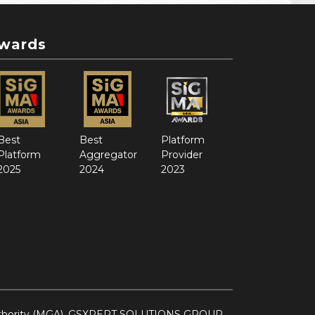
wards
Best
Best
Platform
Platform
Aggregator
Provider
2025
2024
2023
Authority (MGA). GSXPERT SOLUTIONS GROUP