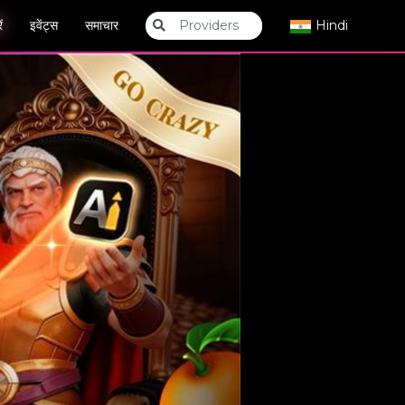
ं
इवेंट्स
समाचार
Hindi