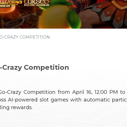
GO-CRAZY COMPETITION
o-Crazy Competition
Go-Crazy Competition from April 16, 12:00 PM to
oss AI-powered slot games with automatic partici
lling rewards.