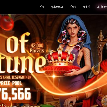
होम
प्रोडक्ट्स
सेवाएं
बारे में
संपर्क करे