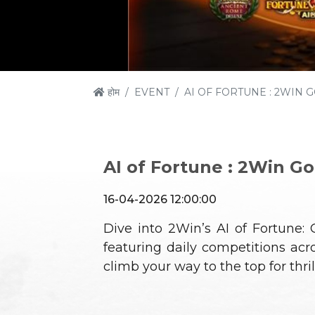
होम
EVENT
AI OF FORTUNE : 2WIN 
AI of Fortune : 2Win G
16-04-2026 12:00:00
Dive into 2Win’s AI of Fortune: 
featuring daily competitions acr
climb your way to the top for thri