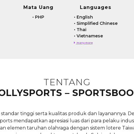
Mata Uang
Languages
•
PHP
•
English
•
Simplified Chinese
•
Thai
•
Vietnamese
many more
TENTANG
OLLYSPORTS – SPORTSBO
kat standar tinggi serta kualitas produk dan layanannya
ports mendapatkan apresiasi luas dari para pelaku indu
ikan elemen taruhan olahraga dengan sistem lotere Ta