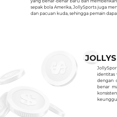
yang benar-benar baru dan memberikan ene
sepak bola Amerika, JollySports juga me
dan pacuan kuda, sehingga pemain dapat
JOLLY
JollySpo
identita
dengan d
benar ma
konsist
keunggula