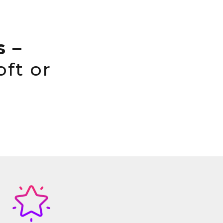
s –
ft or