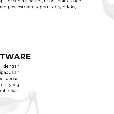
er seperti basket, bisbol, hoki es, dan
ng mainstream seperti tenis, indeks,
FTWARE
id dengan
dipadukan
in benar-
ilis yang
mberikan