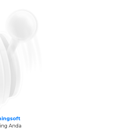
ingsoft
ing Anda