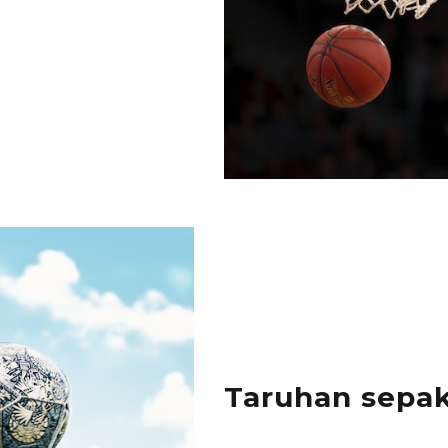
Taruhan sepak