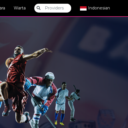
ara
Warta
Indonesian