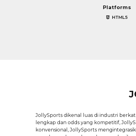
Platforms
HTML5
J
JollySports dikenal luas di industri ber
lengkap dan odds yang kompetitif, JollyS
konvensional, JollySports mengintegras