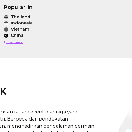
Popular in
Thailand
Indonesia
Vietnam
China
many more
OK
. Dengan ragam event olahraga yang
stri. Berbeda dari pendekatan
iwan, menghadirkan pengalaman bermain