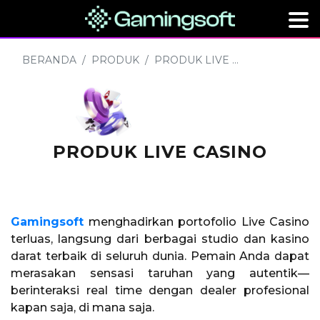
BERANDA
PRODUK
PRODUK LIVE ...
PRODUK LIVE CASINO
Gamingsoft
menghadirkan portofolio Live Casino
terluas, langsung dari berbagai studio dan kasino
darat terbaik di seluruh dunia. Pemain Anda dapat
merasakan sensasi taruhan yang autentik—
berinteraksi real time dengan dealer profesional
kapan saja, di mana saja.