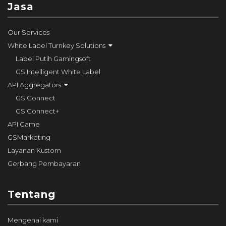
Jasa
Our Services
White Label Turnkey Solutions
Label Putih Gamingsoft
GS Intelligent White Label
API Aggregators
GS Connect
GS Connect+
API Game
GSMarketing
Layanan Kustom
Gerbang Pembayaran
Tentang
Mengenai kami