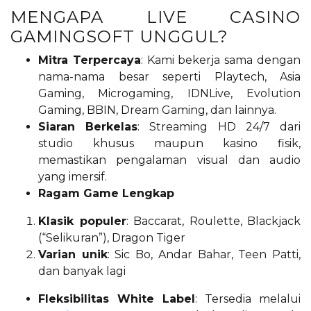
MENGAPA LIVE CASINO
GAMINGSOFT UNGGUL?
Mitra Terpercaya
: Kami bekerja sama dengan
nama-nama besar seperti Playtech, Asia
Gaming, Microgaming, IDNLive, Evolution
Gaming, BBIN, Dream Gaming, dan lainnya.
Siaran Berkelas
: Streaming HD 24/7 dari
studio khusus maupun kasino fisik,
memastikan pengalaman visual dan audio
yang imersif.
Ragam Game Lengkap
Klasik populer
: Baccarat, Roulette, Blackjack
(“Selikuran”), Dragon Tiger
Varian unik
: Sic Bo, Andar Bahar, Teen Patti,
dan banyak lagi
Fleksibilitas White Label
: Tersedia melalui