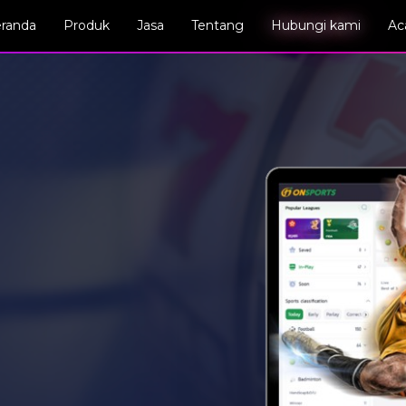
randa
Produk
Jasa
Tentang
Hubungi kami
Ac