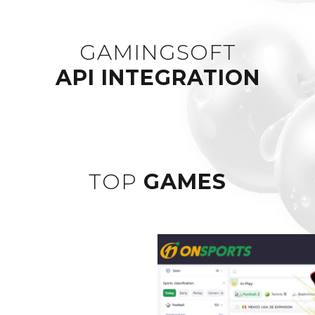
GAMINGSOFT
API INTEGRATION
TOP
GAMES