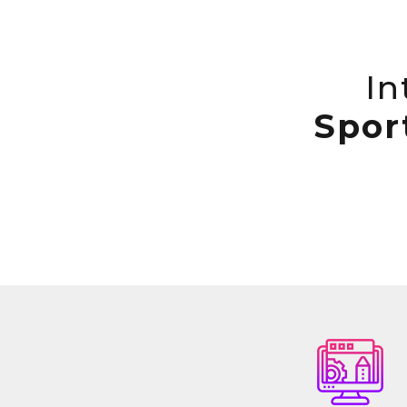
In
Spor