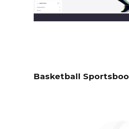
Basketball Sportsbo