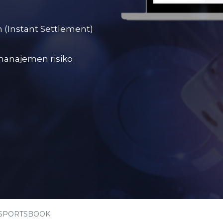
n (Instant Settlement)
manajemen risiko
 SPORTSBOOK