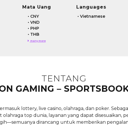
Mata Uang
Languages
•
CNY
•
Vietnamese
•
VND
•
PHP
•
THB
many more
TENTANG
ON GAMING – SPORTSBOO
masuk lottery, live casino, olahraga, dan poker. Seba
lahraga top dunia, layanan yang dapat disesuaikan, pe
anggih—semuanya dirancang untuk memberikan pengala