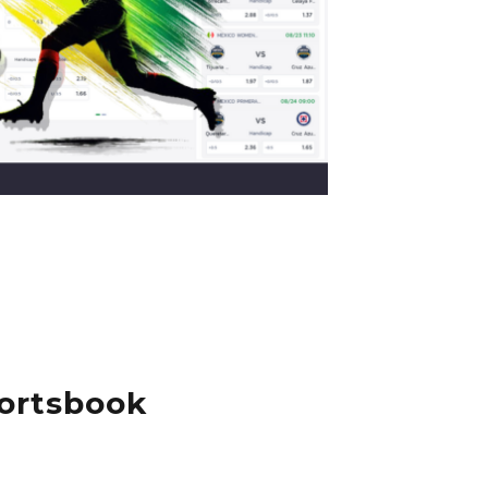
ortsbook